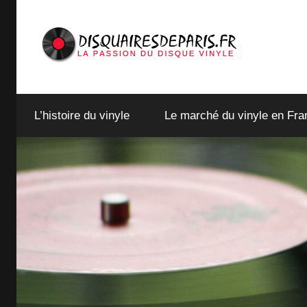
Aller
au
contenu
Just
disquairesdeparis.fr
another
L’histoire du vinyle
seonetworkaccess26
Le marché du vinyle en Fra
Sites
site